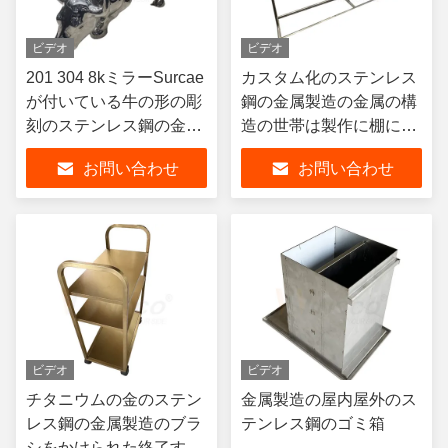
ビデオ
ビデオ
201 304 8kミラーSurcae
カスタム化のステンレス
が付いている牛の形の彫
鋼の金属製造の金属の構
刻のステンレス鋼の金属
造の世帯は製作に棚に置
の製作
く
お問い合わせ
お問い合わせ
ビデオ
ビデオ
チタニウムの金のステン
金属製造の屋内屋外のス
レス鋼の金属製造のブラ
テンレス鋼のゴミ箱
シをかけられた終了する