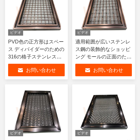
ビデオ
ビデオ
PVD色の正方形はスペー
適用範囲が広いステンレ
ス ディバイダーのための
ス鋼の装飾的なショッピ
316の格子ステンレス鋼
ング モールの正面のため
の金網のパネルを形づけ
に建築0.4-8mmを金網
お問い合わせ
お問い合わせ
る
ビデオ
ビデオ