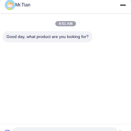
Mr.Tian
9:51 AM
Good day, what product are you looking for?
(GuangDong)Foshan Winsco Metal Products
Co., Ltd.
info@winscometal.com
0086-757-86856916
本社:部屋1006の建物Aの星の広場、NO B270のLecongの
東の道、Lecongの町、順徳区、フォーシャン都市、広東省、
中国。
中国の良質 ステンレス鋼Inox メーカー。Copyright© 2023-
2026 (GuangDong)Foshan Winsco Metal Products Co., Ltd.