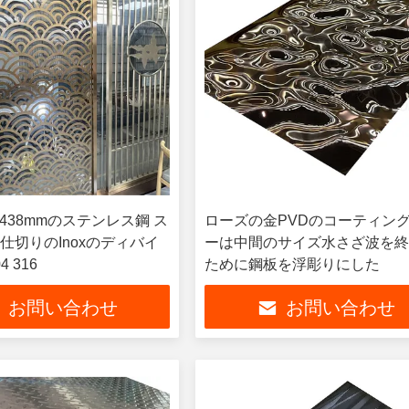
x2438mmのステンレス鋼 ス
ローズの金PVDのコーティング
仕切りのInoxのディバイ
ーは中間のサイズ水さざ波を
4 316
ために鋼板を浮彫りにした
お問い合わせ
お問い合わせ