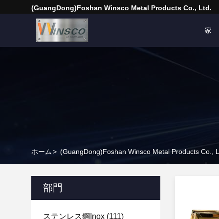
(GuangDong)Foshan Winsco Metal Products Co., Ltd.
家
ホーム
>
(GuangDong)Foshan Winsco Metal Products C
部門
ステンレス鋼Inox
(111)