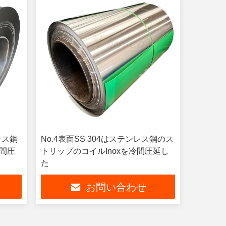
レス鋼
No.4表面SS 304はステンレス鋼のス
冷間圧
トリップのコイルInoxを冷間圧延し
た
お問い合わせ