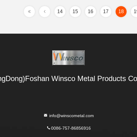
14
15
16
17
18
1
gDong)Foshan Winsco Metal Products Co.
info@winscometal.com
0086-757-86856916