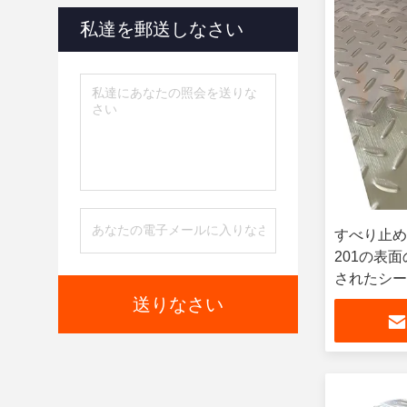
私達を郵送しなさい
すべり止め
201の表
されたシート
送りなさい