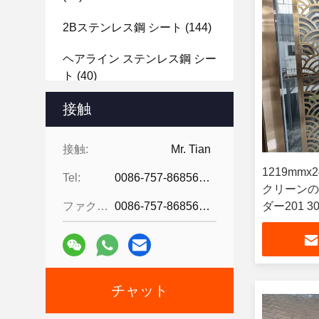
2Bステンレス鋼 シート
(144)
ヘアライン ステンレス鋼 シー
ト
(40)
エレベーターのステンレス鋼
接触
シート
(12)
接触:
Mr. Tian
Stainless Steel Decorative
1219mm
Wire Mesh
(12)
Tel:
0086-757-86856916
クリーンの
穴があいたステンレス鋼 シー
ファクシミリ:
0086-757-86856916
ダー201 30
ト
(4)
チャット