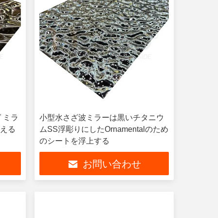
 ミラ
小型水さざ波ミラーは黒いチタニウ
終える
ムSS浮彫りにしたOrnamentalのため
のシートを浮上する
お問い合わせ