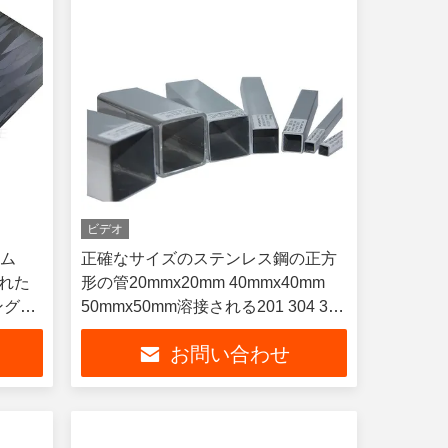
ビデオ
ウム
正確なサイズのステンレス鋼の正方
られた
形の管20mmx20mm 40mmx40mm
ングし
50mmx50mm溶接される201 304 316
等級
お問い合わせ