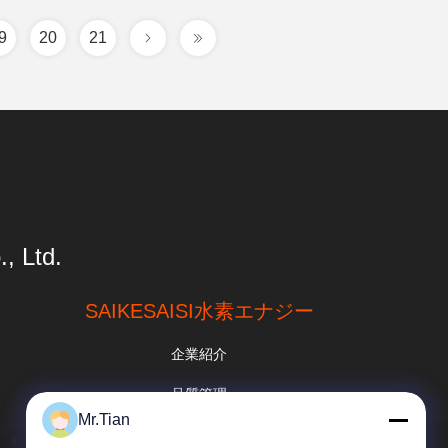
9
20
21
, Ltd.
SAIKESAISI水素エナジー
企業紹介
品質管理
Mr.Tian
地図