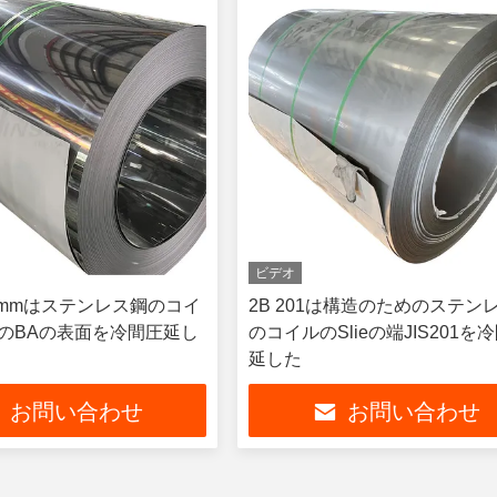
ビデオ
3.0mmはステンレス鋼のコイ
2B 201は構造のためのステン
430のBAの表面を冷間圧延し
のコイルのSlieの端JIS201を
延した
お問い合わせ
お問い合わせ